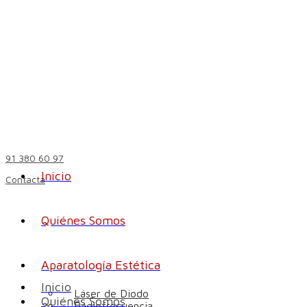
91 380 60 97
Inicio
Contacta
Quiénes Somos
Aparatología Estética
Inicio
Láser de Diodo
Quiénes Somos
Radiofrecuencia