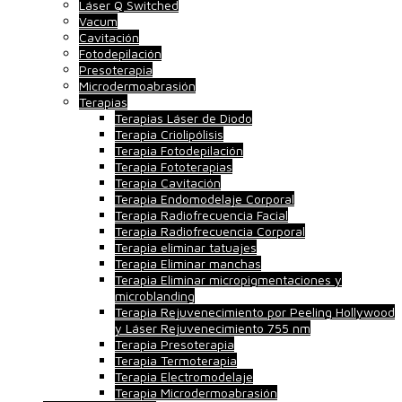
Láser Q Switched
Vacum
Cavitación
Fotodepilación
Presoterapia
Microdermoabrasión
Terapias
Terapias Láser de Diodo
Terapia Criolipólisis
Terapia Fotodepilación
Terapia Fototerapias
Terapia Cavitación
Terapia Endomodelaje Corporal
Terapia Radiofrecuencia Facial
Terapia Radiofrecuencia Corporal
Terapia eliminar tatuajes
Terapia Eliminar manchas
Terapia Eliminar micropigmentaciones y
microblanding
Terapia Rejuvenecimiento por Peeling Hollywood
y Láser Rejuvenecimiento 755 nm
Terapia Presoterapia
Terapia Termoterapia
Terapia Electromodelaje
Terapia Microdermoabrasión