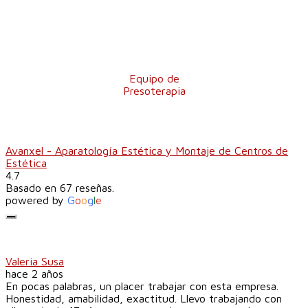
Equipo de
Presoterapia
Avanxel - Aparatología Estética y Montaje de Centros de
Estética
4.7
Basado en 67 reseñas.
powered by
G
o
o
g
l
e
Valeria Susa
hace 2 años
En pocas palabras, un placer trabajar con esta empresa.
Honestidad, amabilidad, exactitud. Llevo trabajando con