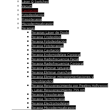
Láser Q Switched
Vacum
Cavitación
Fotodepilación
Presoterapia
Microdermoabrasión
Terapias
Terapias Láser de Diodo
Terapia Criolipólisis
Terapia Fotodepilación
Terapia Fototerapias
Terapia Cavitación
Terapia Endomodelaje Corporal
Terapia Radiofrecuencia Facial
Terapia Radiofrecuencia Corporal
Terapia eliminar tatuajes
Terapia Eliminar manchas
Terapia Eliminar micropigmentaciones y
microblanding
Terapia Rejuvenecimiento por Peeling Hollywood
y Láser Rejuvenecimiento 755 nm
Terapia Presoterapia
Terapia Termoterapia
Terapia Electromodelaje
Terapia Microdermoabrasión