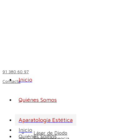
91 380 60 97
Inicio
Contacta
Quiénes Somos
Aparatología Estética
Inicio
Láser de Diodo
Quiénes Somos
Radiofrecuencia