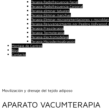
Terapia Radiofrecuencia Facial
Terapia Radiofrecuencia Corporal
Terapia eliminar tatuajes
Terapia Eliminar manchas
Terapia Eliminar micropigmentaciones y microblan
Terapia Rejuvenecimiento por Peeling Hollywood
Terapia Presoterapia
Terapia Termoterapia
Terapia Electromodelaje
Terapia Microdermoabrasión
Montaje de Centros
Blog
Contacto
Movilización y drenaje del tejido adiposo
APARATO VACUMTERAPIA