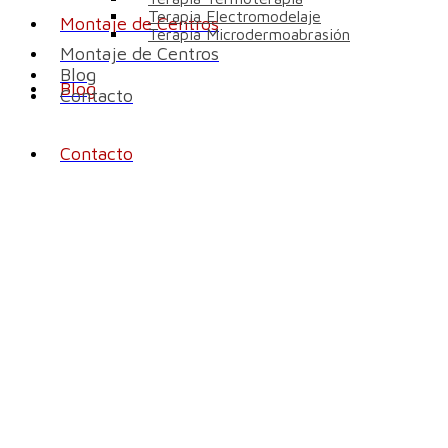
Terapia Electromodelaje
Montaje de Centros
Terapia Microdermoabrasión
Montaje de Centros
Blog
Blog
Contacto
Contacto