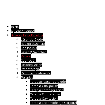
Inicio
Quiénes Somos
Aparatología Estética
Láser de Diodo
Radiofrecuencia
Criolipólisis
Láser Q Switched
Vacum
Cavitación
Fotodepilación
Presoterapia
Microdermoabrasión
Terapias
Terapias Láser de Diodo
Terapia Criolipólisis
Terapia Fotodepilación
Terapia Fototerapias
Terapia Cavitación
Terapia Endomodelaje Corporal