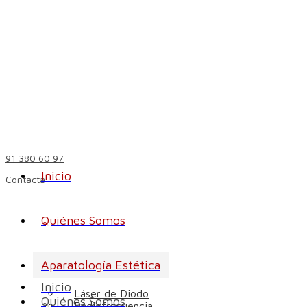
91 380 60 97
Inicio
Contacta
Quiénes Somos
Aparatología Estética
Inicio
Láser de Diodo
Quiénes Somos
Radiofrecuencia