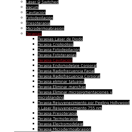
Láser Q Switched
Vacum
Cavitación
Fotodepilación
Presoterapia
Microdermoabrasión
Terapias
Terapias Láser de Diodo
Terapia Criolipólisis
Terapia Fotodepilación
Terapia Fototerapias
Terapia Cavitación
Terapia Endomodelaje Corporal
Terapia Radiofrecuencia Facial
Terapia Radiofrecuencia Corporal
Terapia eliminar tatuajes
Terapia Eliminar manchas
Terapia Eliminar micropigmentaciones y
microblanding
Terapia Rejuvenecimiento por Peeling Hollywood
y Láser Rejuvenecimiento 755 nm
Terapia Presoterapia
Terapia Termoterapia
Terapia Electromodelaje
Terapia Microdermoabrasión