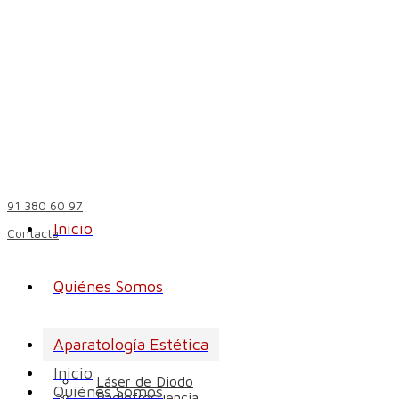
91 380 60 97
Inicio
Contacta
Quiénes Somos
Aparatología Estética
Inicio
Láser de Diodo
Quiénes Somos
Radiofrecuencia