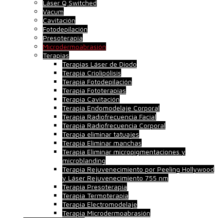
Láser Q Switched
Vacum
Cavitación
Fotodepilación
Presoterapia
Microdermoabrasión
Terapias
Terapias Láser de Diodo
Terapia Criolipólisis
Terapia Fotodepilación
Terapia Fototerapias
Terapia Cavitación
Terapia Endomodelaje Corporal
Terapia Radiofrecuencia Facial
Terapia Radiofrecuencia Corporal
Terapia eliminar tatuajes
Terapia Eliminar manchas
Terapia Eliminar micropigmentaciones y
microblanding
Terapia Rejuvenecimiento por Peeling Hollywood
y Láser Rejuvenecimiento 755 nm
Terapia Presoterapia
Terapia Termoterapia
Terapia Electromodelaje
Terapia Microdermoabrasión