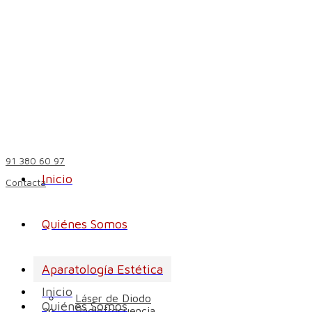
91 380 60 97
Inicio
Contacta
Quiénes Somos
Aparatología Estética
Inicio
Láser de Diodo
Quiénes Somos
Radiofrecuencia