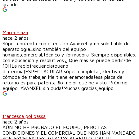
grande
María Plaza
hace 2 años
Súper contenta con el equipo Avanxel...y no solo hablo de
aparatología...sino también del equipo
humano,comercial,técnico y formadora. Siempre disponibles,
con educación y resolutivos.¿ Qué más se puede pedir?de
10!!La radiofrecuencia(bueno
diatermia)ESPECTACULAR!súper completa ,efectiva y
cómoda de trabajar!Me tiene enamorada!esa placa de
retorno es para patentar!lo mejor que he visto. Próximo
equipo...AVANXEL sin duda!Muchas gracias,equipo.
francesca pol bassa
hace 2 años
AÚN NO HE PROBADO EL EQUIPO, PERO LAS
CONDICIONES Y EL COMERCIAL QUE NOS HAN MANDADO
SON EXCELENTES, GRACIAS ALBERTO POR TU