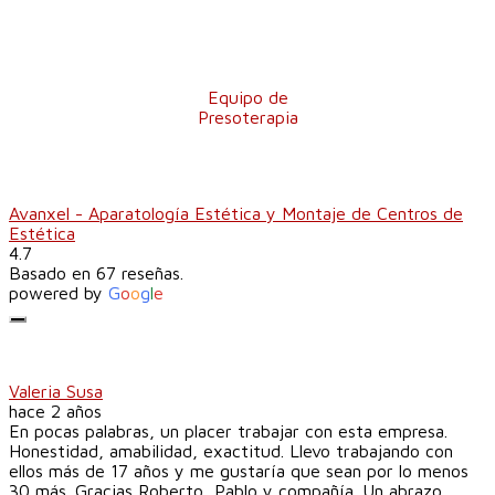
Equipo de
Presoterapia
Avanxel - Aparatología Estética y Montaje de Centros de
Estética
4.7
Basado en 67 reseñas.
powered by
G
o
o
g
l
e
Valeria Susa
hace 2 años
En pocas palabras, un placer trabajar con esta empresa.
Honestidad, amabilidad, exactitud. Llevo trabajando con
ellos más de 17 años y me gustaría que sean por lo menos
30 más. Gracias Roberto, Pablo y compañía. Un abrazo