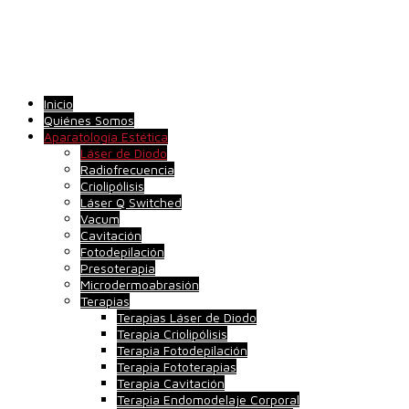
Inicio
Quiénes Somos
Aparatología Estética
Láser de Diodo
Radiofrecuencia
Criolipólisis
Láser Q Switched
Vacum
Cavitación
Fotodepilación
Presoterapia
Microdermoabrasión
Terapias
Terapias Láser de Diodo
Terapia Criolipólisis
Terapia Fotodepilación
Terapia Fototerapias
Terapia Cavitación
Terapia Endomodelaje Corporal