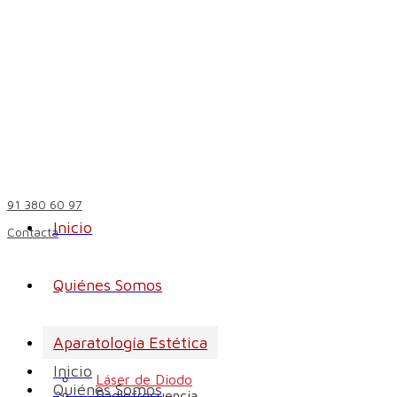
91 380 60 97
Inicio
Contacta
Quiénes Somos
Aparatología Estética
Inicio
Láser de Diodo
Quiénes Somos
Radiofrecuencia