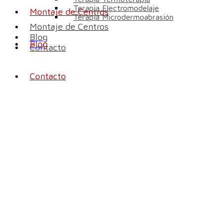
Terapia Electromodelaje
Montaje de Centros
Terapia Microdermoabrasión
Montaje de Centros
Blog
Blog
Contacto
Contacto