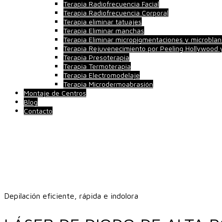
Terapia Radiofrecuencia Facial
Terapia Radiofrecuencia Corporal
Terapia eliminar tatuajes
Terapia Eliminar manchas
Terapia Eliminar micropigmentaciones y microblan
Terapia Rejuvenecimiento por Peeling Hollywood
Terapia Presoterapia
Terapia Termoterapia
Terapia Electromodelaje
Terapia Microdermoabrasión
Montaje de Centros
Blog
Contacto
Depilación eficiente, rápida e indolora