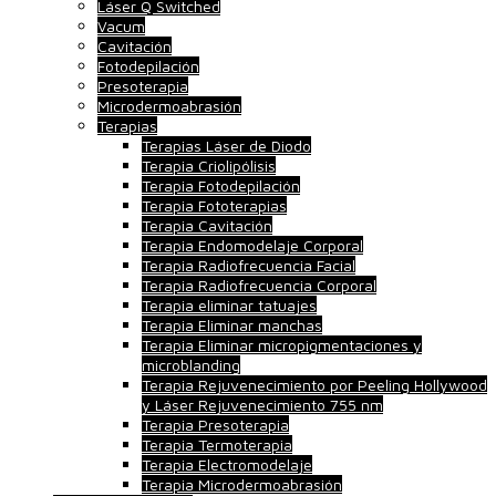
Láser Q Switched
Vacum
Cavitación
Fotodepilación
Presoterapia
Microdermoabrasión
Terapias
Terapias Láser de Diodo
Terapia Criolipólisis
Terapia Fotodepilación
Terapia Fototerapias
Terapia Cavitación
Terapia Endomodelaje Corporal
Terapia Radiofrecuencia Facial
Terapia Radiofrecuencia Corporal
Terapia eliminar tatuajes
Terapia Eliminar manchas
Terapia Eliminar micropigmentaciones y
microblanding
Terapia Rejuvenecimiento por Peeling Hollywood
y Láser Rejuvenecimiento 755 nm
Terapia Presoterapia
Terapia Termoterapia
Terapia Electromodelaje
Terapia Microdermoabrasión