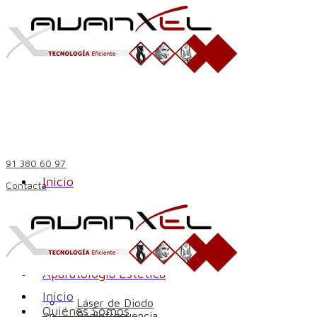
91 380 60 97
Inicio
Contacta
Quiénes Somos
Aparatología Estética
Inicio
Láser de Diodo
Quiénes Somos
Radiofrecuencia