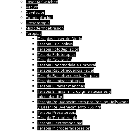
Láser Q Switched
Vacum
Cavitación
Fotodepilación
Presoterapia
Microdermoabrasión
Terapias
Terapias Láser de Diodo
Terapia Criolipólisis
Terapia Fotodepilación
Terapia Fototerapias
Terapia Cavitación
Terapia Endomodelaje Corporal
Terapia Radiofrecuencia Facial
Terapia Radiofrecuencia Corporal
Terapia eliminar tatuajes
Terapia Eliminar manchas
Terapia Eliminar micropigmentaciones y
microblanding
Terapia Rejuvenecimiento por Peeling Hollywood
y Láser Rejuvenecimiento 755 nm
Terapia Presoterapia
Terapia Termoterapia
Terapia Electromodelaje
Terapia Microdermoabrasión