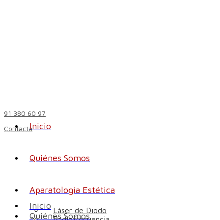
91 380 60 97
Inicio
Contacta
Quiénes Somos
Aparatología Estética
Inicio
Láser de Diodo
Quiénes Somos
Radiofrecuencia