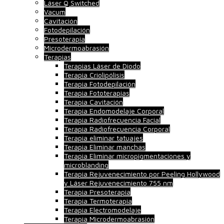
Láser Q Switched
Vacum
Cavitación
Fotodepilación
Presoterapia
Microdermoabrasión
Terapias
Terapias Láser de Diodo
Terapia Criolipólisis
Terapia Fotodepilación
Terapia Fototerapias
Terapia Cavitación
Terapia Endomodelaje Corporal
Terapia Radiofrecuencia Facial
Terapia Radiofrecuencia Corporal
Terapia eliminar tatuajes
Terapia Eliminar manchas
Terapia Eliminar micropigmentaciones y
microblanding
Terapia Rejuvenecimiento por Peeling Hollywood
y Láser Rejuvenecimiento 755 nm
Terapia Presoterapia
Terapia Termoterapia
Terapia Electromodelaje
Terapia Microdermoabrasión