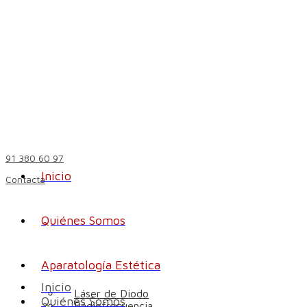
91 380 60 97
Inicio
Contacta
Quiénes Somos
Aparatología Estética
Inicio
Láser de Diodo
Quiénes Somos
Radiofrecuencia