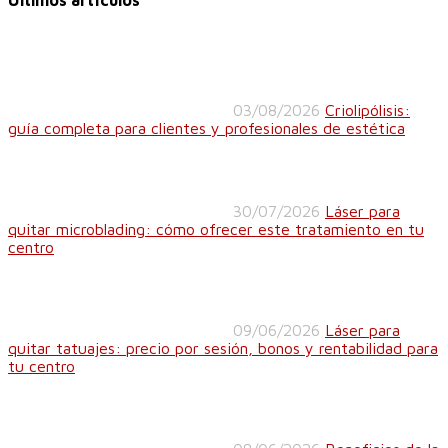
Últimos artículos
03/08/2026
Criolipólisis:
guía completa para clientes y profesionales de estética
30/07/2026
Láser para
quitar microblading: cómo ofrecer este tratamiento en tu
centro
09/06/2026
Láser para
quitar tatuajes: precio por sesión, bonos y rentabilidad para
tu centro