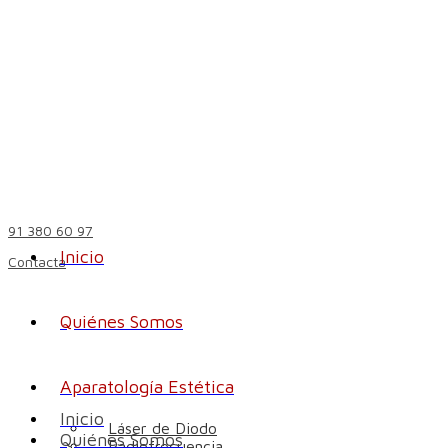
91 380 60 97
Inicio
Contacta
Quiénes Somos
Aparatología Estética
Inicio
Láser de Diodo
Quiénes Somos
Radiofrecuencia