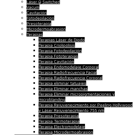
Láser Q Switched
Vacum
Cavitación
Fotodepilación
Presoterapia
Microdermoabrasión
Terapias
Terapias Láser de Diodo
Terapia Criolipólisis
Terapia Fotodepilación
Terapia Fototerapias
Terapia Cavitación
Terapia Endomodelaje Corporal
Terapia Radiofrecuencia Facial
Terapia Radiofrecuencia Corporal
Terapia eliminar tatuajes
Terapia Eliminar manchas
Terapia Eliminar micropigmentaciones y
microblanding
Terapia Rejuvenecimiento por Peeling Hollywood
y Láser Rejuvenecimiento 755 nm
Terapia Presoterapia
Terapia Termoterapia
Terapia Electromodelaje
Terapia Microdermoabrasión