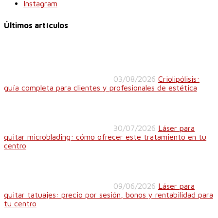
Instagram
Últimos artículos
03/08/2026
Criolipólisis:
guía completa para clientes y profesionales de estética
30/07/2026
Láser para
quitar microblading: cómo ofrecer este tratamiento en tu
centro
09/06/2026
Láser para
quitar tatuajes: precio por sesión, bonos y rentabilidad para
tu centro