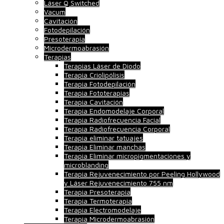
Láser Q Switched
Vacum
Cavitación
Fotodepilación
Presoterapia
Microdermoabrasión
Terapias
Terapias Láser de Diodo
Terapia Criolipólisis
Terapia Fotodepilación
Terapia Fototerapias
Terapia Cavitación
Terapia Endomodelaje Corporal
Terapia Radiofrecuencia Facial
Terapia Radiofrecuencia Corporal
Terapia eliminar tatuajes
Terapia Eliminar manchas
Terapia Eliminar micropigmentaciones y
microblanding
Terapia Rejuvenecimiento por Peeling Hollywood
y Láser Rejuvenecimiento 755 nm
Terapia Presoterapia
Terapia Termoterapia
Terapia Electromodelaje
Terapia Microdermoabrasión