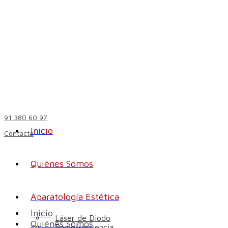
91 380 60 97
Inicio
Contacta
Quiénes Somos
Aparatología Estética
Inicio
Láser de Diodo
Quiénes Somos
Radiofrecuencia