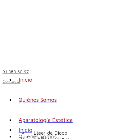
91 380 60 97
Inicio
Contacta
Quiénes Somos
Aparatología Estética
Inicio
Láser de Diodo
Quiénes Somos
Radiofrecuencia