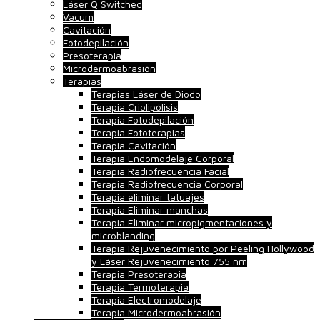
Láser Q Switched
Vacum
Cavitación
Fotodepilación
Presoterapia
Microdermoabrasión
Terapias
Terapias Láser de Diodo
Terapia Criolipólisis
Terapia Fotodepilación
Terapia Fototerapias
Terapia Cavitación
Terapia Endomodelaje Corporal
Terapia Radiofrecuencia Facial
Terapia Radiofrecuencia Corporal
Terapia eliminar tatuajes
Terapia Eliminar manchas
Terapia Eliminar micropigmentaciones y
microblanding
Terapia Rejuvenecimiento por Peeling Hollywood
y Láser Rejuvenecimiento 755 nm
Terapia Presoterapia
Terapia Termoterapia
Terapia Electromodelaje
Terapia Microdermoabrasión