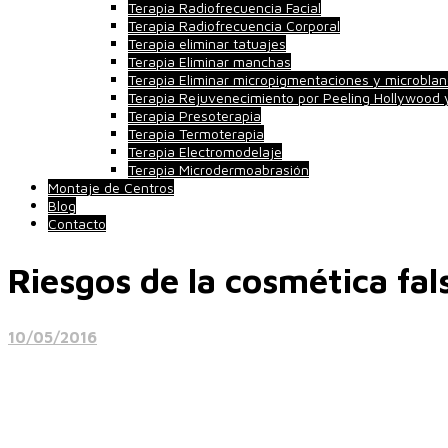
Terapia Radiofrecuencia Facial
Terapia Radiofrecuencia Corporal
Terapia eliminar tatuajes
Terapia Eliminar manchas
Terapia Eliminar micropigmentaciones y microblan
Terapia Rejuvenecimiento por Peeling Hollywood
Terapia Presoterapia
Terapia Termoterapia
Terapia Electromodelaje
Terapia Microdermoabrasión
Montaje de Centros
Blog
Contacto
Riesgos de la cosmética fal
10/05/2016