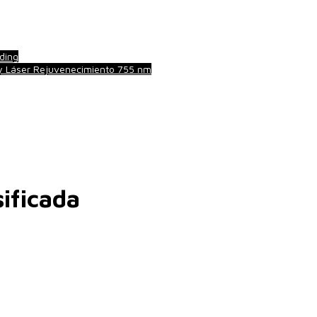
ding
 y Láser Rejuvenecimiento 755 nm
sificada