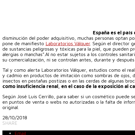
España es el país
disminución del poder adquisitivo, muchas personas optan por
pone de manifiesto
Laboratorios Válquer
. Según el director g
de sustancias peligrosas y tóxicas para la piel, que pueden p
alergias o manchas”.Al no estar sujetos a los controles sanitar
su comercialización, ni se controlan antes, durante y después
Tal y como alerta Laboratorios Válquer, estudios como el rea
y cadmio en productos de imitación como sombras de ojos, de
insectos en pestañas postizas o en las cerdas de algunas broc
como insuficiencia renal, en el caso de la exposición al c
Según José Luis Cerrillo, para saber si un cosmético puede se
en puntos de venta o webs no autorizadas o la falta de inform
original.
28/10/2018
SHARE
Email