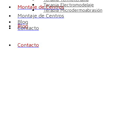
Terapia Electromodelaje
Montaje de Centros
Terapia Microdermoabrasión
Montaje de Centros
Blog
Blog
Contacto
Contacto