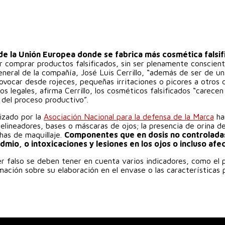
 de la Unión Europea donde se fabrica más cosmética falsif
 comprar productos falsificados, sin ser plenamente conscient
eneral de la compañía, José Luis Cerrillo, “además de ser de un
rovocar desde rojeces, pequeñas irritaciones o picores a otros 
ios legales, afirma Cerrillo, los cosméticos falsificados “carec
 del proceso productivo”.
lizado por la
Asociación Nacional para la defensa de la Marca
ha
lineadores, bases o máscaras de ojos; la presencia de orina d
has de maquillaje.
Componentes que en dosis no controladas
admio, o intoxicaciones y lesiones en los ojos o incluso afe
r falso se deben tener en cuenta varios indicadores, como el p
ación sobre su elaboración en el envase o las características p