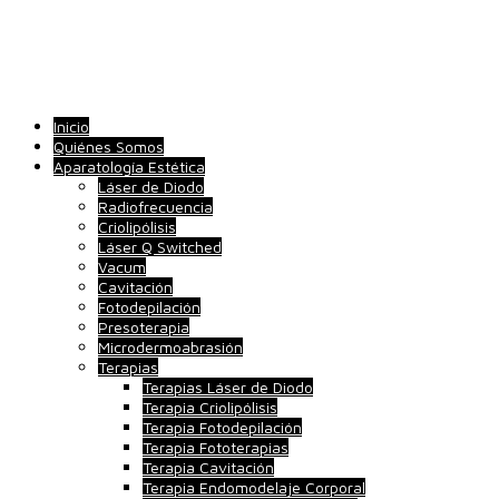
Inicio
Quiénes Somos
Aparatología Estética
Láser de Diodo
Radiofrecuencia
Criolipólisis
Láser Q Switched
Vacum
Cavitación
Fotodepilación
Presoterapia
Microdermoabrasión
Terapias
Terapias Láser de Diodo
Terapia Criolipólisis
Terapia Fotodepilación
Terapia Fototerapias
Terapia Cavitación
Terapia Endomodelaje Corporal