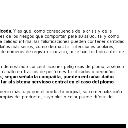
icada
. Y es que, como consecuencia de la crisis y de la
es de los riesgos que comportan para su salud, tal y como
a calidad ínfima, las falsificaciones pueden contener cantidad
daños más serios, como dermatitis, infecciones oculares,
en de números de registro sanitario, ni se han testado antes de
n demostrado concentraciones peligrosas de plomo, arsénico
e caballo en frascos de perfumes falsificados o pequeños
, según señala la compañía, pueden entrañar daños
ctar al sistema nervioso central en el caso del plomo
.
recio más bajo que el producto original; su comercialización
ropias del producto, cuyo olor o color puede diferir del