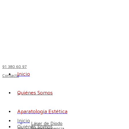
91 380 60 97
Inicio
Contacta
Quiénes Somos
Aparatología Estética
Inicio
Láser de Diodo
Quiénes Somos
Radiofrecuencia