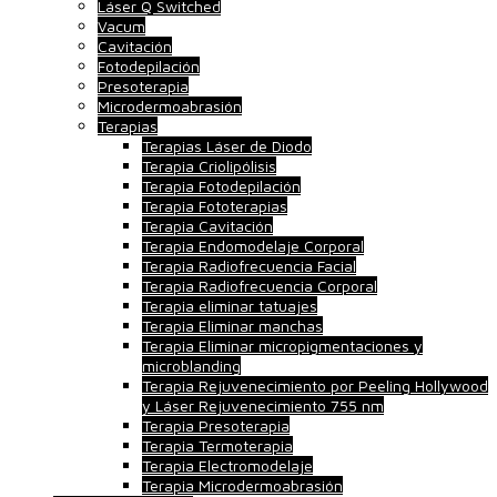
Láser Q Switched
Vacum
Cavitación
Fotodepilación
Presoterapia
Microdermoabrasión
Terapias
Terapias Láser de Diodo
Terapia Criolipólisis
Terapia Fotodepilación
Terapia Fototerapias
Terapia Cavitación
Terapia Endomodelaje Corporal
Terapia Radiofrecuencia Facial
Terapia Radiofrecuencia Corporal
Terapia eliminar tatuajes
Terapia Eliminar manchas
Terapia Eliminar micropigmentaciones y
microblanding
Terapia Rejuvenecimiento por Peeling Hollywood
y Láser Rejuvenecimiento 755 nm
Terapia Presoterapia
Terapia Termoterapia
Terapia Electromodelaje
Terapia Microdermoabrasión