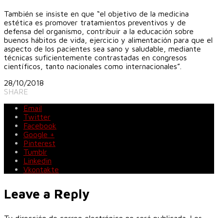
También se insiste en que “el objetivo de la medicina
estética es promover tratamientos preventivos y de
defensa del organismo, contribuir a la educación sobre
buenos hábitos de vida, ejercicio y alimentación para que el
aspecto de los pacientes sea sano y saludable, mediante
técnicas suficientemente contrastadas en congresos
científicos, tanto nacionales como internacionales”.
28/10/2018
SHARE
Email
Twitter
Facebook
Google +
Pinterest
Tumblr
Linkedin
Vkontakte
Leave a Reply
Tu dirección de correo electrónico no será publicada.
Los