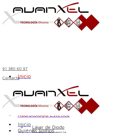
91 380 60 97
Inicio
Contacta
Quiénes Somos
Aparatología Estética
Inicio
Láser de Diodo
Quiénes Somos
Radiofrecuencia