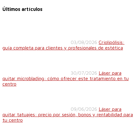
Últimos artículos
03/08/2026
Criolipólisis:
guía completa para clientes y profesionales de estética
30/07/2026
Láser para
quitar microblading: cómo ofrecer este tratamiento en tu
centro
09/06/2026
Láser para
quitar tatuajes: precio por sesión, bonos y rentabilidad para
tu centro