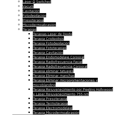
Láser Q Switched
Vacum
Cavitación
Fotodepilación
Presoterapia
Microdermoabrasión
Terapias
Terapias Láser de Diodo
Terapia Criolipólisis
Terapia Fotodepilación
Terapia Fototerapias
Terapia Cavitación
Terapia Endomodelaje Corporal
Terapia Radiofrecuencia Facial
Terapia Radiofrecuencia Corporal
Terapia eliminar tatuajes
Terapia Eliminar manchas
Terapia Eliminar micropigmentaciones y
microblanding
Terapia Rejuvenecimiento por Peeling Hollywood
y Láser Rejuvenecimiento 755 nm
Terapia Presoterapia
Terapia Termoterapia
Terapia Electromodelaje
Terapia Microdermoabrasión