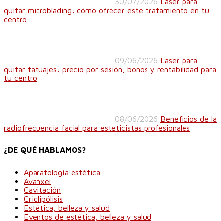
30/07/2026
Láser para
quitar microblading: cómo ofrecer este tratamiento en tu
centro
09/06/2026
Láser para
quitar tatuajes: precio por sesión, bonos y rentabilidad para
tu centro
08/06/2026
Beneficios de la
radiofrecuencia facial para esteticistas profesionales
¿DE QUÉ HABLAMOS?
Aparatología estética
Avanxel
Cavitación
Criolipólisis
Estética, belleza y salud
Eventos de estética, belleza y salud