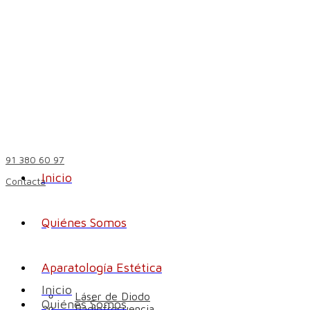
91 380 60 97
Inicio
Contacta
Quiénes Somos
Aparatología Estética
Inicio
Láser de Diodo
Quiénes Somos
Radiofrecuencia