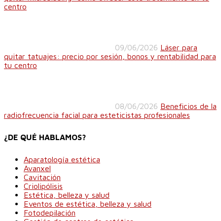
centro
09/06/2026
Láser para
quitar tatuajes: precio por sesión, bonos y rentabilidad para
tu centro
08/06/2026
Beneficios de la
radiofrecuencia facial para esteticistas profesionales
¿DE QUÉ HABLAMOS?
Aparatología estética
Avanxel
Cavitación
Criolipólisis
Estética, belleza y salud
Eventos de estética, belleza y salud
Fotodepilación