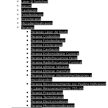
Láser Q Switched
Vacum
Cavitación
Fotodepilación
Presoterapia
Microdermoabrasión
Terapias
Terapias Láser de Diodo
Terapia Criolipólisis
Terapia Fotodepilación
Terapia Fototerapias
Terapia Cavitación
Terapia Endomodelaje Corporal
Terapia Radiofrecuencia Facial
Terapia Radiofrecuencia Corporal
Terapia eliminar tatuajes
Terapia Eliminar manchas
Terapia Eliminar micropigmentaciones y
microblanding
Terapia Rejuvenecimiento por Peeling Hollywood
y Láser Rejuvenecimiento 755 nm
Terapia Presoterapia
Terapia Termoterapia
Terapia Electromodelaje
Terapia Microdermoabrasión