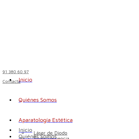
91 380 60 97
Inicio
Contacta
Quiénes Somos
Aparatología Estética
Inicio
Láser de Diodo
Quiénes Somos
Radiofrecuencia