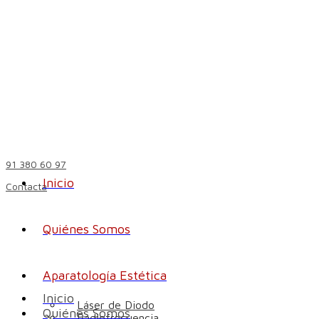
91 380 60 97
Inicio
Contacta
Quiénes Somos
Aparatología Estética
Inicio
Láser de Diodo
Quiénes Somos
Radiofrecuencia