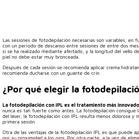
Las sesiones de fotodepilación necesarias son variables, en fu
con un período de descanso entre sesiones de entre dos mes
si se ha realizado mediante afeitado, y la longitud del vello
piel no debe estar muy bronceada.
Después de cada sesión se recomienda aplicar crema hidratan
recomienda ducharse con un guante de crin.
¿Por qué elegir la fotodepilaci
La fotodepilación con IPL es el tratamiento más innovado
nunca es tan fuerte como antes. La fotodepilación consigue la
del láser, la fotodepilación con IPL resulta menos dolorosa y 
primera sesión.
Otra de las ventajas de la fotodepilación IPL es que puede apl
por su proximidad a los ojos. Por otra parte, a la vez de eli