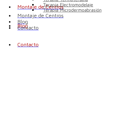
Terapia Electromodelaje
Montaje de Centros
Terapia Microdermoabrasión
Montaje de Centros
Blog
Blog
Contacto
Contacto