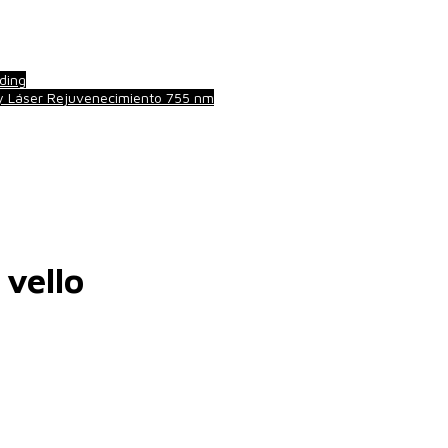
ding
 y Láser Rejuvenecimiento 755 nm
 vello