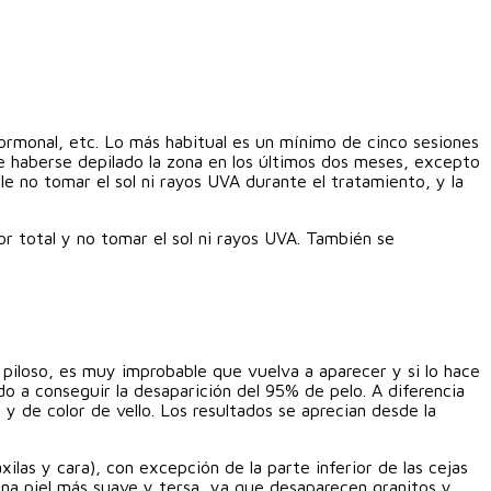
a hormonal, etc. Lo más habitual es un mínimo de cinco sesiones
 haberse depilado la zona en los últimos dos meses, excepto
le no tomar el sol ni rayos UVA durante el tratamiento, y la
r total y no tomar el sol ni rayos UVA. También se
ulo piloso, es muy improbable que vuelva a aparecer y si lo hace
do a conseguir la desaparición del 95% de pelo. A diferencia
 y de color de vello. Los resultados se aprecian desde la
xilas y cara), con excepción de la parte inferior de las cejas
 una piel más suave y tersa, ya que desaparecen granitos y