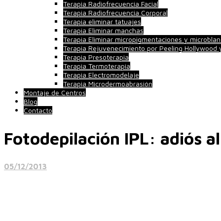
Terapia Radiofrecuencia Facial
Terapia Radiofrecuencia Corporal
Terapia eliminar tatuajes
Terapia Eliminar manchas
Terapia Eliminar micropigmentaciones y microblan
Terapia Rejuvenecimiento por Peeling Hollywood
Terapia Presoterapia
Terapia Termoterapia
Terapia Electromodelaje
Terapia Microdermoabrasión
Montaje de Centros
Blog
Contacto
Fotodepilación IPL: adiós al
05/12/2013