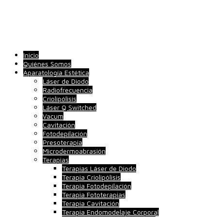
Inicio
Quiénes Somos
Aparatología Estética
Láser de Diodo
Radiofrecuencia
Criolipólisis
Láser Q Switched
Vacum
Cavitación
Fotodepilación
Presoterapia
Microdermoabrasión
Terapias
Terapias Láser de Diodo
Terapia Criolipólisis
Terapia Fotodepilación
Terapia Fototerapias
Terapia Cavitación
Terapia Endomodelaje Corporal