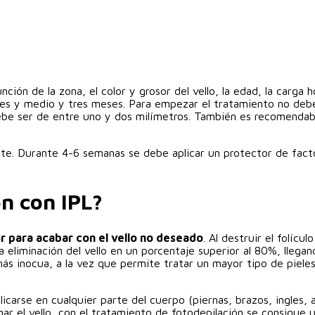
nción de la zona, el color y grosor del vello, la edad, la carg
es y medio y tres meses. Para empezar el tratamiento no debe
 debe ser de entre uno y dos milímetros. También es recomendab
te. Durante 4-6 semanas se debe aplicar un protector de facto
ón con IPL?
r para acabar con el vello no deseado
. Al destruir el folíc
 eliminación del vello en un porcentaje superior al 80%, llegan
más inocua, a la vez que permite tratar un mayor tipo de pieles
icarse en cualquier parte del cuerpo (piernas, brazos, ingles, a
minar el vello, con el tratamiento de fotodepilación se consigue