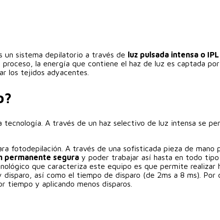
s un sistema depilatorio a través de
luz pulsada intensa o IPL
el proceso, la energía que contiene el haz de luz es captada por 
ñar los tejidos adyacentes.
o?
ecnología. A través de un haz selectivo de luz intensa se penetr
 fotodepilación. A través de una sofisticada pieza de mano po
ón permanente segura
y poder trabajar así hasta en todo tipo
cnológico que caracteriza este equipo es que permite realizar 
 y disparo, así como el tiempo de disparo (de 2ms a 8 ms). Por 
r tiempo y aplicando menos disparos.