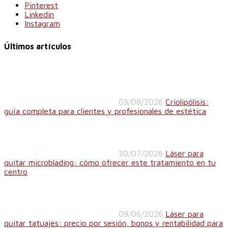
Pinterest
Linkedin
Instagram
Últimos artículos
03/08/2026
Criolipólisis:
guía completa para clientes y profesionales de estética
30/07/2026
Láser para
quitar microblading: cómo ofrecer este tratamiento en tu
centro
09/06/2026
Láser para
quitar tatuajes: precio por sesión, bonos y rentabilidad para