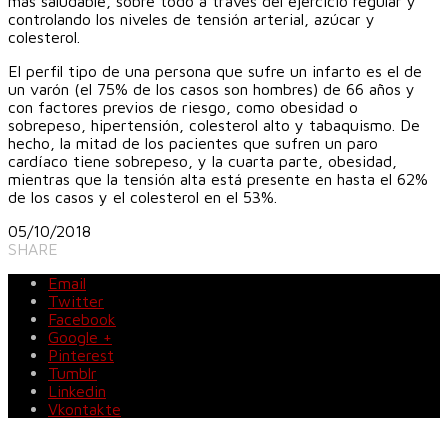
más saludable, sobre todo a través del ejercicio regular y
controlando los niveles de tensión arterial, azúcar y
colesterol.
El perfil tipo de una persona que sufre un infarto es el de
un varón (el 75% de los casos son hombres) de 66 años y
con factores previos de riesgo, como obesidad o
sobrepeso, hipertensión, colesterol alto y tabaquismo. De
hecho, la mitad de los pacientes que sufren un paro
cardíaco tiene sobrepeso, y la cuarta parte, obesidad,
mientras que la tensión alta está presente en hasta el 62%
de los casos y el colesterol en el 53%.
05/10/2018
SHARE
Email
Twitter
Facebook
Google +
Pinterest
Tumblr
Linkedin
Vkontakte