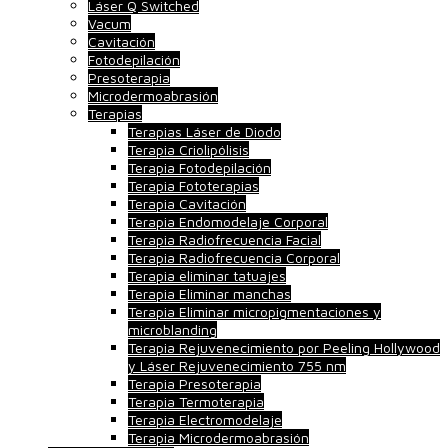
Láser Q Switched
Vacum
Cavitación
Fotodepilación
Presoterapia
Microdermoabrasión
Terapias
Terapias Láser de Diodo
Terapia Criolipólisis
Terapia Fotodepilación
Terapia Fototerapias
Terapia Cavitación
Terapia Endomodelaje Corporal
Terapia Radiofrecuencia Facial
Terapia Radiofrecuencia Corporal
Terapia eliminar tatuajes
Terapia Eliminar manchas
Terapia Eliminar micropigmentaciones y
microblanding
Terapia Rejuvenecimiento por Peeling Hollywood
y Láser Rejuvenecimiento 755 nm
Terapia Presoterapia
Terapia Termoterapia
Terapia Electromodelaje
Terapia Microdermoabrasión