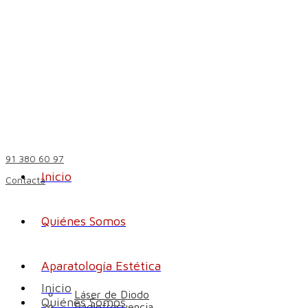
91 380 60 97
Inicio
Contacta
Quiénes Somos
Aparatología Estética
Inicio
Láser de Diodo
Quiénes Somos
Radiofrecuencia