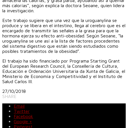
almacena las calorías, y grasa parda, ayudando así a quemar
más calorías”, según explica la doctora Seoane, quien lidera
la investigación.
Este trabajo sugiere que una vez que la uroguanylina se
produce y se libera en el intestino, llega al cerebro que es el
encargado de transmitir las señales a la grasa para que la
hormona ejerza su efecto anti-obesidad. Según Seoane, “la
uroguanylina se une así a la lista de factores procedentes
del sistema digestivo que están siendo estudiados como
posibles tratamientos de la obesidad”.
El trabajo ha sido financiado por Programa Starting Grant
del European Research Council, la Consellería de Cultura,
Educación e Ordenación Universitaria da Xunta de Galicia, el
Ministerio de Economía y Competitividad y el Instituto de
Salud Carlos III.
27/10/2018
SHARE
Email
Twitter
Facebook
Google +
Pinterest