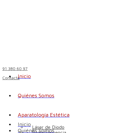
91 380 60 97
Inicio
Contacta
Quiénes Somos
Aparatología Estética
Inicio
Láser de Diodo
Quiénes Somos
Radiofrecuencia