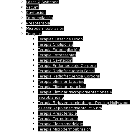
Láser Q Switched
Vacum
Cavitación
Fotodepilación
Presoterapia
Microdermoabrasión
Terapias
Terapias Láser de Diodo
Terapia Criolipólisis
Terapia Fotodepilación
Terapia Fototerapias
Terapia Cavitación
Terapia Endomodelaje Corporal
Terapia Radiofrecuencia Facial
Terapia Radiofrecuencia Corporal
Terapia eliminar tatuajes
Terapia Eliminar manchas
Terapia Eliminar micropigmentaciones y
microblanding
Terapia Rejuvenecimiento por Peeling Hollywood
y Láser Rejuvenecimiento 755 nm
Terapia Presoterapia
Terapia Termoterapia
Terapia Electromodelaje
Terapia Microdermoabrasión