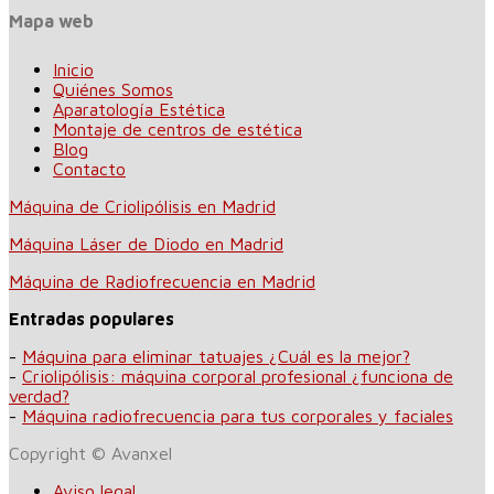
Mapa web
Inicio
Quiénes Somos
Aparatología Estética
Montaje de centros de estética
Blog
Contacto
Máquina de Criolipólisis en Madrid
Máquina Láser de Diodo en Madrid
Máquina de Radiofrecuencia en Madrid
Entradas populares
-
Máquina para eliminar tatuajes ¿Cuál es la mejor?
-
Criolipólisis: máquina corporal profesional ¿funciona de
verdad?
-
Máquina radiofrecuencia para tus corporales y faciales
Copyright © Avanxel
Aviso legal