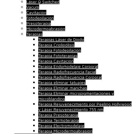
Láser Q Switched
Vacum
Cavitación
Fotodepilación
Presoterapia
Microdermoabrasión
Terapias
Terapias Láser de Diodo
Terapia Criolipólisis
Terapia Fotodepilación
Terapia Fototerapias
Terapia Cavitación
Terapia Endomodelaje Corporal
Terapia Radiofrecuencia Facial
Terapia Radiofrecuencia Corporal
Terapia eliminar tatuajes
Terapia Eliminar manchas
Terapia Eliminar micropigmentaciones y
microblanding
Terapia Rejuvenecimiento por Peeling Hollywood
y Láser Rejuvenecimiento 755 nm
Terapia Presoterapia
Terapia Termoterapia
Terapia Electromodelaje
Terapia Microdermoabrasión