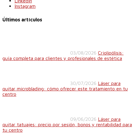
Linkedin
Instagram
Últimos artículos
03/08/2026
Criolipólisis:
guía completa para clientes y profesionales de estética
30/07/2026
Láser para
quitar microblading: cómo ofrecer este tratamiento en tu
centro
09/06/2026
Láser para
quitar tatuajes: precio por sesión, bonos y rentabilidad para
tu centro