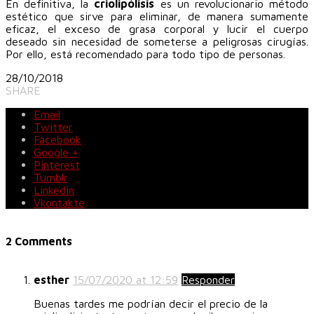
En definitiva, la
criolipólisis
es un revolucionario método
estético que sirve para eliminar, de manera sumamente
eficaz, el exceso de grasa corporal y lucir el cuerpo
deseado sin necesidad de someterse a peligrosas cirugías.
Por ello, está recomendado para todo tipo de personas.
28/10/2018
SHARE
Email
Twitter
Facebook
Google +
Pinterest
Tumblr
Linkedin
Vkontakte
2 Comments
esther
15/07/2020 at 12:59
Responder
Buenas tardes me podrían decir el precio de la