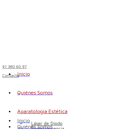
91 380 60 97
Inicio
Contacta
Quiénes Somos
Aparatología Estética
Inicio
Láser de Diodo
Quiénes Somos
Radiofrecuencia