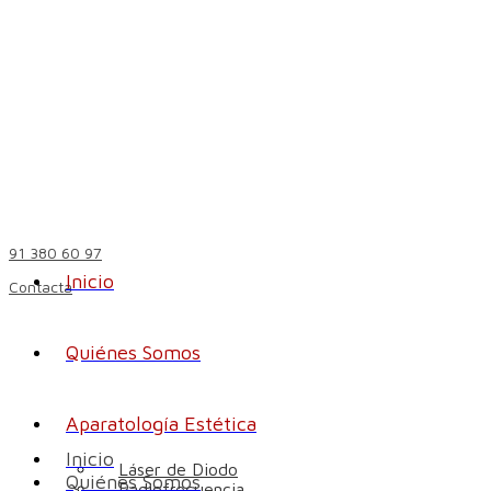
91 380 60 97
Inicio
Contacta
Quiénes Somos
Aparatología Estética
Inicio
Láser de Diodo
Quiénes Somos
Radiofrecuencia