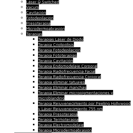
Láser Q Switched
Vacum
Cavitación
Fotodepilación
Presoterapia
Microdermoabrasión
Terapias
Terapias Láser de Diodo
Terapia Criolipólisis
Terapia Fotodepilación
Terapia Fototerapias
Terapia Cavitación
Terapia Endomodelaje Corporal
Terapia Radiofrecuencia Facial
Terapia Radiofrecuencia Corporal
Terapia eliminar tatuajes
Terapia Eliminar manchas
Terapia Eliminar micropigmentaciones y
microblanding
Terapia Rejuvenecimiento por Peeling Hollywood
y Láser Rejuvenecimiento 755 nm
Terapia Presoterapia
Terapia Termoterapia
Terapia Electromodelaje
Terapia Microdermoabrasión