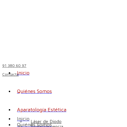
91 380 60 97
Inicio
Contacta
Quiénes Somos
Aparatología Estética
Inicio
Láser de Diodo
Quiénes Somos
Radiofrecuencia