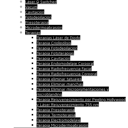
Láser Q Switched
Vacum
Cavitación
Fotodepilación
Presoterapia
Microdermoabrasión
Terapias
Terapias Láser de Diodo
Terapia Criolipólisis
Terapia Fotodepilación
Terapia Fototerapias
Terapia Cavitación
Terapia Endomodelaje Corporal
Terapia Radiofrecuencia Facial
Terapia Radiofrecuencia Corporal
Terapia eliminar tatuajes
Terapia Eliminar manchas
Terapia Eliminar micropigmentaciones y
microblanding
Terapia Rejuvenecimiento por Peeling Hollywood
y Láser Rejuvenecimiento 755 nm
Terapia Presoterapia
Terapia Termoterapia
Terapia Electromodelaje
Terapia Microdermoabrasión