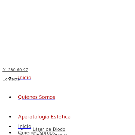
91 380 60 97
Inicio
Contacta
Quiénes Somos
Aparatología Estética
Inicio
Láser de Diodo
Quiénes Somos
Radiofrecuencia