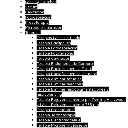
Láser Q Switched
Vacum
Cavitación
Fotodepilación
Presoterapia
Microdermoabrasión
Terapias
Terapias Láser de Diodo
Terapia Criolipólisis
Terapia Fotodepilación
Terapia Fototerapias
Terapia Cavitación
Terapia Endomodelaje Corporal
Terapia Radiofrecuencia Facial
Terapia Radiofrecuencia Corporal
Terapia eliminar tatuajes
Terapia Eliminar manchas
Terapia Eliminar micropigmentaciones y
microblanding
Terapia Rejuvenecimiento por Peeling Hollywood
y Láser Rejuvenecimiento 755 nm
Terapia Presoterapia
Terapia Termoterapia
Terapia Electromodelaje
Terapia Microdermoabrasión