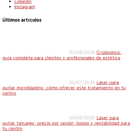
Linkedin
Instagram
Últimos artículos
03/08/2026
Criolipólisis:
guía completa para clientes y profesionales de estética
30/07/2026
Láser para
quitar microblading: cómo ofrecer este tratamiento en tu
centro
09/06/2026
Láser para
quitar tatuajes: precio por sesión, bonos y rentabilidad para
tu centro