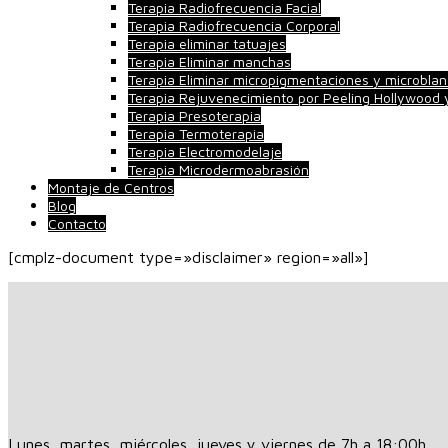
Terapia Radiofrecuencia Facial
Terapia Radiofrecuencia Corporal
Terapia eliminar tatuajes
Terapia Eliminar manchas
Terapia Eliminar micropigmentaciones y microblan
Terapia Rejuvenecimiento por Peeling Hollywood
Terapia Presoterapia
Terapia Termoterapia
Terapia Electromodelaje
Terapia Microdermoabrasión
Montaje de Centros
Blog
Contacto
[cmplz-document type=»disclaimer» region=»all»]
Lunes, martes, miércoles, jueves y viernes de 7h a 18:00h