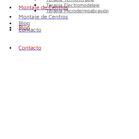
Terapia Electromodelaje
Montaje de Centros
Terapia Microdermoabrasión
Montaje de Centros
Blog
Blog
Contacto
Contacto