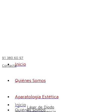
91 380 60 97
Inicio
Contacta
Quiénes Somos
Aparatología Estética
Inicio
Láser de Diodo
Quiénes Somos
Radiofrecuencia