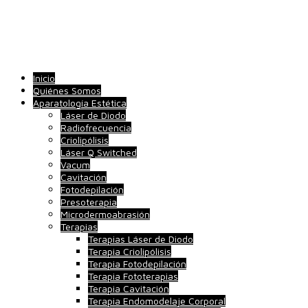
Inicio
Quiénes Somos
Aparatología Estética
Láser de Diodo
Radiofrecuencia
Criolipólisis
Láser Q Switched
Vacum
Cavitación
Fotodepilación
Presoterapia
Microdermoabrasión
Terapias
Terapias Láser de Diodo
Terapia Criolipólisis
Terapia Fotodepilación
Terapia Fototerapias
Terapia Cavitación
Terapia Endomodelaje Corporal